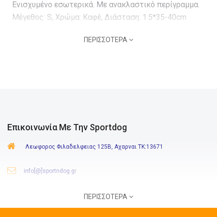
Ενισχυμένο εσωτερικά. Με ανακλαστικό περίγραμμα.
Μέγεθος: S, Χρώμα: Καφέ, Διάσταση: 1.5*35-40cm
ΠΕΡΙΣΣΌΤΕΡΑ
Επικοινωνία Με Την Sportdog
Λεωφορος Φιλαδελφειας 125Β, Αχαρναι ΤΚ:13671
r
info[@]sportndog.g
210 244 8646
-
6980 771 112
ΠΕΡΙΣΣΌΤΕΡΑ