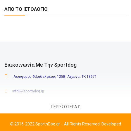
ΑΠΟ ΤΟ ΙΣΤΟΛΌΓΙΟ
Επικοινωνία Με Την Sportdog
Λεωφορος Φιλαδελφειας 125Β, Αχαρναι ΤΚ:13671
r
info[@]sportndog.g
210 244 8646
-
6980 771 112
ΠΕΡΙΣΣΌΤΕΡΑ
:
Δευτ-Παρ
09:00-20:30
Σάβ.
09:00-17:00
Ωράριο
©
2016-2022 SportnDog.gr
-
All Rights Reserved. Developed