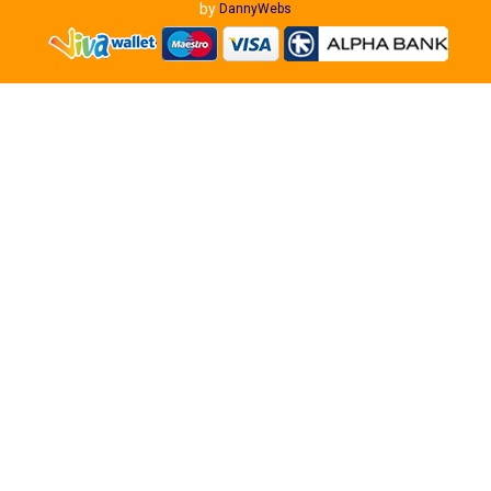
by
DannyWebs
Πληροφορίες
Σχετικά με μας
Αποστολές-Πληρωμές
Όροι χρήσης
Ιστολόγιο
Επικοινωνία
Εγγραφή Στα Νέα Μας
Κάντε εγγραφή και κερδίστε 5% έκπτωση στην πρώτη
παραγγελία σας
Δείτε Μας Στα Social