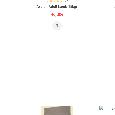
(0)
Araton Adult Lamb 15kgr
46,00€