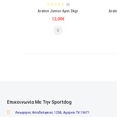
(0)
Araton Junior Αρνί 3kgr
Arat
12,00€
Επικοινωνία Με Την Sportdog
Λεωφορος Φιλαδελφειας 125Β, Αχαρναι ΤΚ:13671