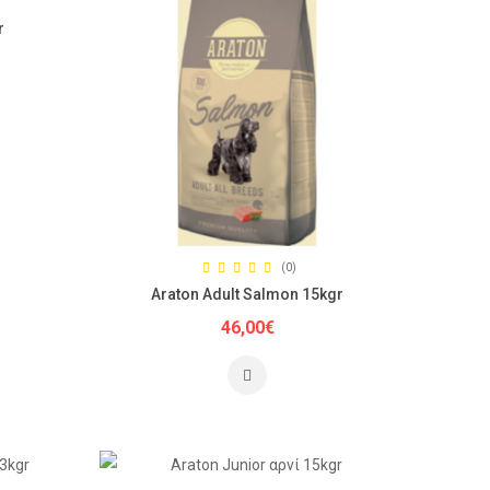
r
(0)
Araton Adult Salmon 15kgr
46,00€