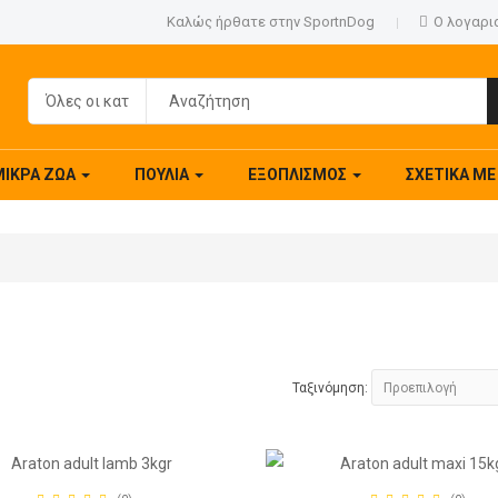
Καλώς ήρθατε στην SportnDog
Ο λογαρι
ΜΙΚΡΆ ΖΏΑ
ΠΟΥΛΙΆ
ΕΞΟΠΛΙΣΜΌΣ
ΣΧΕΤΙΚΆ Μ
Ταξινόμηση: