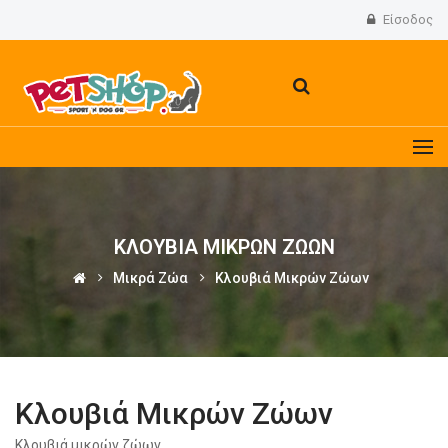
Είσοδος
ΚΛΟΥΒΙΆ ΜΙΚΡΏΝ ΖΏΩΝ
Μικρά Ζώα
Κλουβιά Μικρών Ζώων
Κλουβιά Μικρών Ζώων
Κλουβιά μικρών ζώων