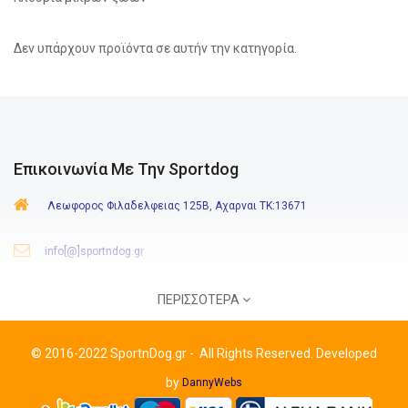
Δεν υπάρχουν προϊόντα σε αυτήν την κατηγορία.
Επικοινωνία Με Την Sportdog
Λεωφορος Φιλαδελφειας 125Β, Αχαρναι ΤΚ:13671
r
info[@]sportndog.g
210 244 8646
-
6980 771 112
ΠΕΡΙΣΣΌΤΕΡΑ
:
Δευτ-Παρ
09:00-20:30
Σάβ.
09:00-17:00
Ωράριο
©
2016-2022 SportnDog.gr
-
All Rights Reserved. Developed
by
DannyWebs
Πληροφορίες