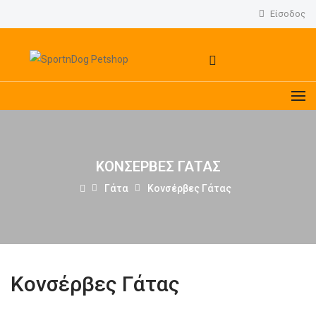
Είσοδος
ΚΟΝΣΈΡΒΕΣ ΓΆΤΑΣ
Γάτα
Κονσέρβες Γάτας
Κονσέρβες Γάτας