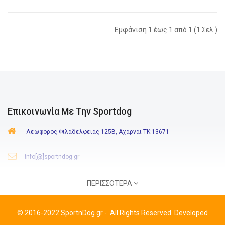
Εμφάνιση 1 έως 1 από 1 (1 Σελ.)
Επικοινωνία Με Την Sportdog
Λεωφορος Φιλαδελφειας 125Β, Αχαρναι ΤΚ:13671
r
info[@]sportndog.g
210 244 8646
-
6980 771 112
ΠΕΡΙΣΣΌΤΕΡΑ
:
Δευτ-Παρ
09:00-20:30
Σάβ.
09:00-17:00
Ωράριο
©
2016-2022 SportnDog.gr
-
All Rights Reserved. Developed