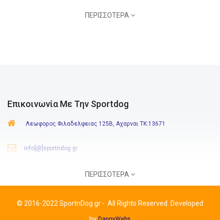
ΠΕΡΙΣΣΌΤΕΡΑ
Επικοινωνία Με Την Sportdog
Λεωφορος Φιλαδελφειας 125Β, Αχαρναι ΤΚ:13671
r
info[@]sportndog.g
210 244 8646
-
6980 771 112
ΠΕΡΙΣΣΌΤΕΡΑ
:
Δευτ-Παρ
09:00-20:30
Σάβ.
09:00-17:00
Ωράριο
©
2016-2022 SportnDog.gr
-
All Rights Reserved. Developed
by
DannyWebs