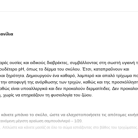
ανίλια
ρές ουσίες και ειδικούς διαβρέκτες, συμβάλλοντας στη σωστή υγιεινή 
ε ουδέτερο pH, όπως το δέρμα του σκύλου. Έτσι, καταπραΰνουν και
αι ξηρότητα. Δημιουργούν ένα καθαρό, λαμπερό και απαλό τρίχωμα π
για την αποφυγή της ανόρθωσης των τριχών, καθώς και της προσκόλλησ
καθώς είναι υποαλλεργικά και δεν προκαλούν δερματίτιδες. Δεν προκαλο
ή, χωρίς να επηρεάζουν τη φυσιολογία του ζώου.
κάνετε μπάνιο το σκύλο, ώστε να ελαχιστοποιήσετε τις απότομες κινήσ
εινόμενη μέγιστη αραίωση σαμπουάν/νερό – 1/20.
α.
Απλώστε και κάνετε μασάζ σε όλο το σώμα εστιάζοντας στο βάθος του τριχώματος.