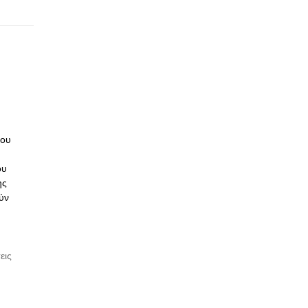
του
ου
ης
ύν
εις