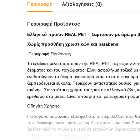
Περιγραφή
Αξιολογήσεις (0)
Περιγραφή Προϊόντος
Ελληνικό προϊόν REAL PET – Σαμπουάν με άρωμα β
Χωρίς προσθήκη χρωστικών και parabens.
Περιγραφή Προϊόντος
Τα εξειδικευμένα σαμπουάν της REAL PET, περιέχουν λιπα
δέρματος και του τριχώματος. Είναι ασφαλή-μη τοξικά μ
ενυδατώνουν το δέρμα ανακουφίζοντάς το από φαγούρα κ
ξεμπερδεύεται εύκολα. Περιέχουν αντιστατικές ουσίες, 
σκόνης. Συνιστάται η χρήση τους και σε αλλεργικά ζώα, 
ερεθισμό στα μάτια. Είναι αποσμητικά, με ευχάριστη οσμ
Οδηγίες Χρήσης
Για λόγους ασφαλείας εξασφαλίστε το περιβάλλον που θα 
του.
Ανακινήστε καλά πριν τη χρήση.
Αραιώστε το σαμπουάν. Προτ
Βρέξτε καλά το σκύλο με νερό σε κατάλληλη θερμοκρασί
Ξεβγάλετε πολύ καλά με άφθονο νερό.