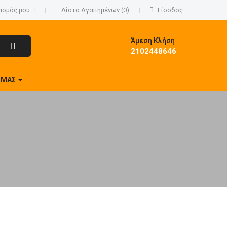
ασμός μου
Λίστα Αγαπημένων (0)
Είσοδος
Άμεση Κλήση
2102448646
Ε ΜΑΣ