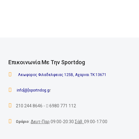
Επικοινωνία Με Την Sportdog
Λεωφορος Φιλαδελφειας 125Β, Αχαρναι ΤΚ:13671
r
info[@]sportndog.g
210 244 8646
-
6980 771 112
:
Δευτ-Παρ
09:00-20:30
Σάβ.
09:00-17:00
Ωράριο