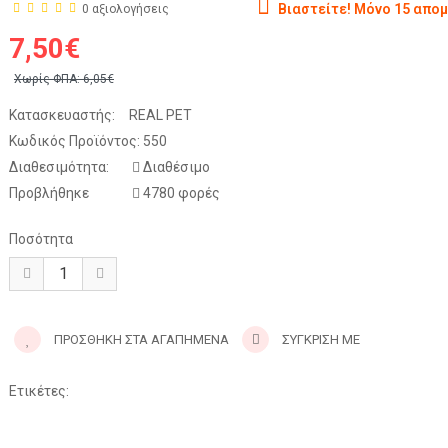
Βιαστείτε! Μόνο 15 απο
0 αξιολογήσεις
7,50€
Χωρίς ΦΠΑ:
6,05€
Κατασκευαστής:
REAL PET
Κωδικός Προϊόντος:
550
Διαθεσιμότητα:
Διαθέσιμο
Προβλήθηκε
4780 φορές
Ποσότητα
ΠΡΟΣΘΉΚΗ ΣΤΑ ΑΓΑΠΗΜΈΝΑ
ΣΥΓΚΡΙΣΗ ΜΕ
Ετικέτες: