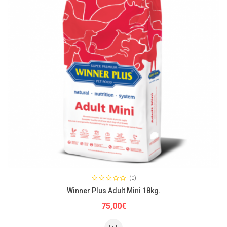
(0)
Winner Plus Adult Mini 18kg.
75,00€