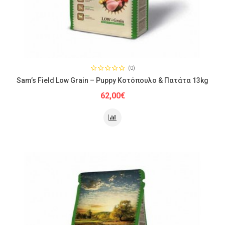
(0)
Sam’s Field Low Grain – Puppy Κοτόπουλο & Πατάτα 13kg
62,00€