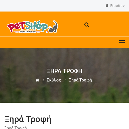
Είσοδος
ΞΗΡΆ ΤΡΟΦΉ
Σκύλος
Ξηρά Τροφή
Ξηρά Τροφή
Ξηρά Τροφή