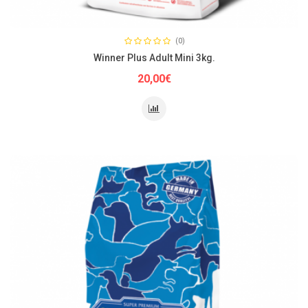
(0)
Winner Plus Adult Mini 3kg.
20,00€