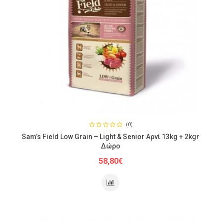
(0)
Sam’s Field Low Grain – Light & Senior Αρνί 13kg + 2kgr
Δώρο
58,80€