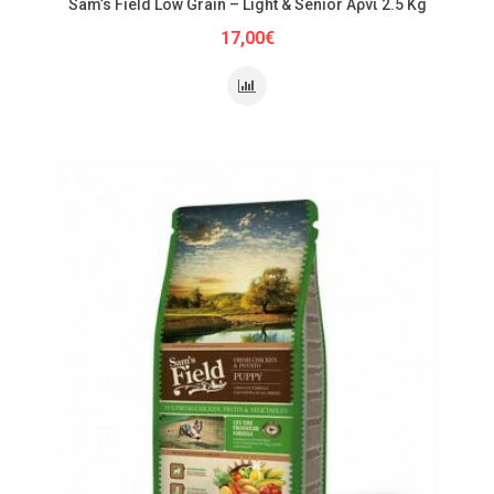
Sam’s Field Low Grain – Light & Senior Αρνί 2.5 Kg
17,00€