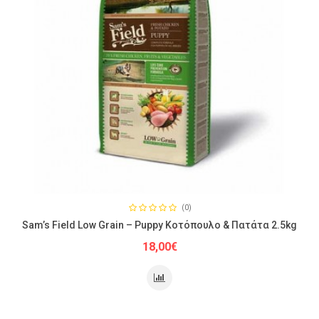
(0)
Sam’s Field Low Grain – Puppy Κοτόπουλο & Πατάτα 2.5kg
18,00€