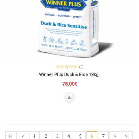
(0)
Winner Plus Duck & Rice 18kg.
78,00€
|<
<
1
2
3
4
5
6
7
>
>|