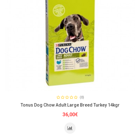
(0)
Tonus Dog Chow Adult Large Breed Turkey 14kgr
36,00€