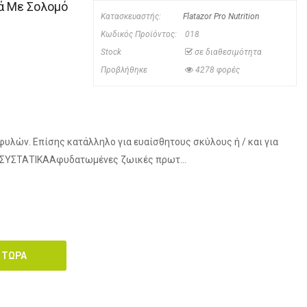
ηρά Με Σολομό
Κατασκευαστής:
Flatazor Pro Nutrition
Κωδικός Προϊόντος:
018
Stock
σε διαθεσιμότητα
Προβλήθηκε
4278 φορές
υλών. Επίσης κατάλληλο για ευαίσθητους σκύλους ή / και για
η.ΣΥΣΤΑΤΙΚΑΑφυδατωμένες ζωικές πρωτ...