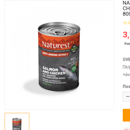
NA
CH
80
3
Χω
OV
Πλή
+άν
Πο