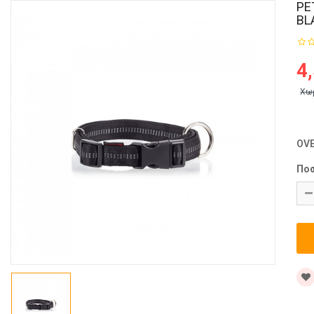
PE
BL
4
Χω
OV
Πο