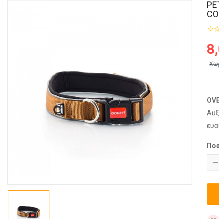
PE
CO
8
Χω
OV
Αυξ
ευα
Πο