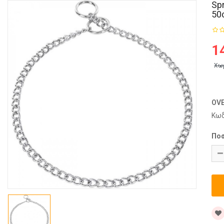
Sp
50
1
Χω
OV
Κωδ
Πο