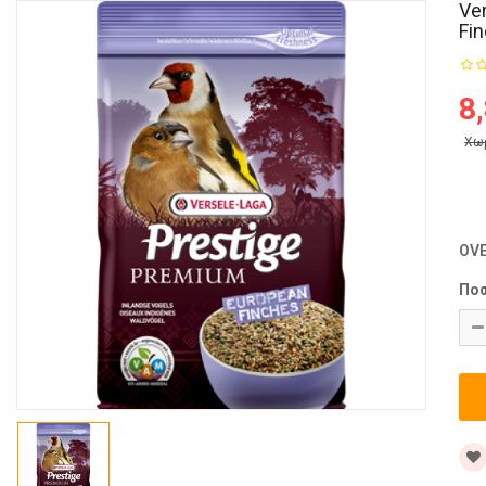
Ve
Fin
8
Χω
OV
Πο